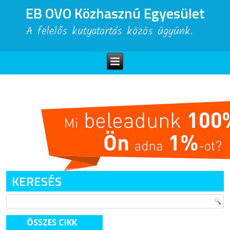
EB OVO Közhasznú Egyesület
A felelős kutyatartás közös ügyünk.
KERESÉS
ÖSSZES CIKK