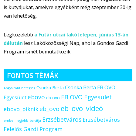
is kutyájukat, amelyre egyébként még szeptember 30-ig
van lehetőség.
Legközelebb
a Futár utcai lakótelepen, június 13-án
délután
lesz Lakóközösségi Nap, ahol a Gondos Gazdi
Program ismét bemutatkozik.
FONTOS TÉMÁK
Csonka Berta EB OVO
Csonka Berta
Angyalföld
betegség
ebovo
EB OVO Egyesület
Egyesület
eb ovo
eb_ovo_videó
eb_ovo
ebovo_piknik
Erzsébetváros
Erzsébetváros
ember_legjobb_barátja
Felelős Gazdi Program