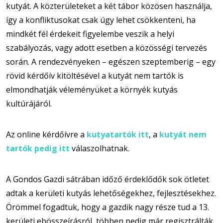
kutyát. A közterületeket a két tábor közösen használja,
így a konfliktusokat csak úgy lehet csökkenteni, ha
mindkét fél érdekeit figyelembe veszik a helyi
szabályozás, vagy adott esetben a közösségi tervezés
során. A rendezvényeken – egészen szeptemberig – egy
rövid kérdőív kitöltésével a kutyát nem tartók is
elmondhatják véleményüket a környék kutyás
kultúrájáról.
Az online kérdőívre a
kutyatartók itt
, a
kutyát nem
tartók pedig itt
válaszolhatnak.
A Gondos Gazdi sátrában időző érdeklődők sok ötletet
adtak a kerületi kutyás lehetőségekhez, fejlesztésekhez.
Örömmel fogadtuk, hogy a gazdik nagy része tud a 13.
kerületi ebösszeírásról, többen pedig már regisztrálták