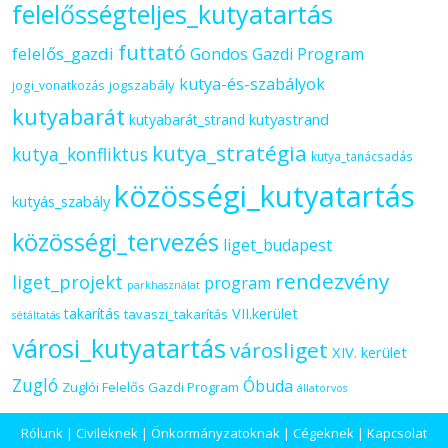
felelősségteljes_kutyatartás
futtató
felelős_gazdi
Gondos Gazdi Program
kutya-és-szabályok
jogszabály
jogi_vonatkozás
kutyabarát
kutyastrand
kutyabarát_strand
kutya_stratégia
kutya_konfliktus
kutya_tanácsadás
közösségi_kutyatartás
kutyás_szabály
közösségi_tervezés
liget_budapest
rendezvény
liget_projekt
program
parkhasználat
VII.kerület
takarítás
tavaszi_takarítás
sétáltatás
városi_kutyatartás
városliget
XIV. kerület
Zugló
Óbuda
Zuglói Felelős Gazdi Program
állatorvos
Rólunk
|
Civileknek
|
Önkormányzatoknak
|
Cégeknek
|
Kapcsolat