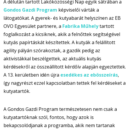
A délután tartott Lakóközösségi Nap egyik sátrában a
Gondos Gazdi Program
képviselői várták a
látogatókat. A gyerek- és kutyabarát helyszínen az EB
OVO Egyesület partnere, a
Fabrika Műhely
tartott
foglalkozást a kicsiknek, akik a felnőttek segítségével
kutyás papírtáskát készítettek. A kutyák a felállított
agility pályán szórakoztak, a gazdik pedig az
aktivistákkal beszélgettek, az aktuális kutyás
kérdésekről az összeállított kérdőív alapján egyeztettek.
A 13. kerületben idén újra
esedékes az ebösszeírás
,
így nagyrészt ezzel kapcsolatban tettek fel kérdéseket a
kutyatartók.
A Gondos Gazdi Program természetesen nem csak a
kutyatartóknak szól, fontos, hogy azok is
bekapcsolódjanak a programba, akik nem tartanak