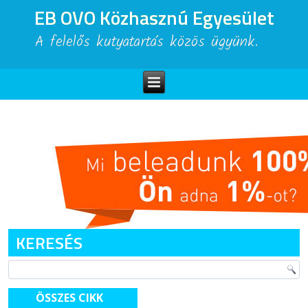
EB OVO Közhasznú Egyesület
A felelős kutyatartás közös ügyünk.
KERESÉS
ÖSSZES CIKK