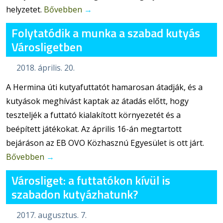
helyzetet.
Bővebben
→
Folytatódik a munka a szabad kutyás
Városligetben
2018. április. 20.
A Hermina úti kutyafuttatót hamarosan átadják, és a
kutyások meghívást kaptak az átadás előtt, hogy
teszteljék a futtató kialakított környezetét és a
beépített játékokat. Az április 16-án megtartott
bejáráson az EB OVO Közhasznú Egyesület is ott járt.
Bővebben
→
Városliget: a futtatókon kívül is
szabadon kutyázhatunk?
2017. augusztus. 7.