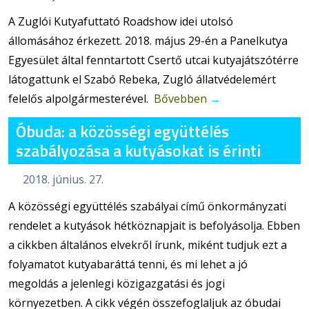
A Zuglói Kutyafuttató Roadshow idei utolsó
állomásához érkezett. 2018. május 29-én a Panelkutya
Egyesület által fenntartott Csertő utcai kutyajátszótérre
látogattunk el Szabó Rebeka, Zugló állatvédelemért
felelős alpolgármesterével.
Bővebben
→
Óbuda: a közösségi együttélés
szabályozása a kutyásokat is érinti
2018. június. 27.
A közösségi együttélés szabályai című önkormányzati
rendelet a kutyások hétköznapjait is befolyásolja. Ebben
a cikkben általános elvekről írunk, miként tudjuk ezt a
folyamatot kutyabaráttá tenni, és mi lehet a jó
megoldás a jelenlegi közigazgatási és jogi
környezetben. A cikk végén összefoglaljuk az óbudai