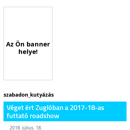
Az Ön banner
helye!
szabadon_kutyázás
Véget ért Zuglóban a 2017-18-as
futtató roadshow
2018. július. 18.