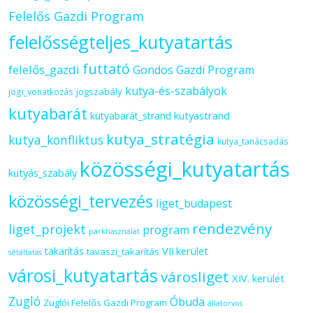
Felelős Gazdi Program
felelősségteljes_kutyatartás
futtató
felelős_gazdi
Gondos Gazdi Program
kutya-és-szabályok
jogszabály
jogi_vonatkozás
kutyabarát
kutyastrand
kutyabarát_strand
kutya_stratégia
kutya_konfliktus
kutya_tanácsadás
közösségi_kutyatartás
kutyás_szabály
közösségi_tervezés
liget_budapest
rendezvény
liget_projekt
program
parkhasználat
VII.kerület
takarítás
tavaszi_takarítás
sétáltatás
városi_kutyatartás
városliget
XIV. kerület
Zugló
Óbuda
Zuglói Felelős Gazdi Program
állatorvos