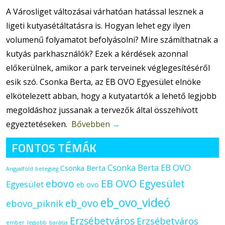
A Városliget változásai várhatóan hatással lesznek a
ligeti kutyasétáltatásra is. Hogyan lehet egy ilyen
volumenű folyamatot befolyásolni? Mire számíthatnak a
kutyás parkhasználók? Ezek a kérdések azonnal
előkerülnek, amikor a park terveinek véglegesítéséről
esik szó. Csonka Berta, az EB OVO Egyesület elnöke
elkötelezett abban, hogy a kutyatartók a lehető legjobb
megoldáshoz jussanak a tervezők által összehívott
egyeztetéseken.
Bővebben
→
FONTOS TÉMÁK
Csonka Berta EB OVO
Csonka Berta
Angyalföld
betegség
ebovo
EB OVO Egyesület
Egyesület
eb ovo
eb_ovo_videó
eb_ovo
ebovo_piknik
Erzsébetváros
Erzsébetváros
ember_legjobb_barátja