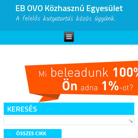
EB OVO Közhasznú Egyesület
A felelős kutyatartás közös ügyünk.
KERESÉS
ÖSSZES CIKK