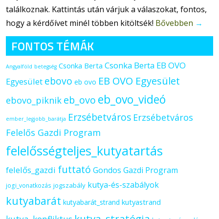
találkoznak. Kattintás után várjuk a válaszokat, fontos,
hogy a kérdőívet minél többen kitöltsék!
Bővebben
→
FONTOS TÉMÁK
Csonka Berta EB OVO
Csonka Berta
Angyalföld
betegség
ebovo
EB OVO Egyesület
Egyesület
eb ovo
eb_ovo_videó
eb_ovo
ebovo_piknik
Erzsébetváros
Erzsébetváros
ember_legjobb_barátja
Felelős Gazdi Program
felelősségteljes_kutyatartás
futtató
felelős_gazdi
Gondos Gazdi Program
kutya-és-szabályok
jogszabály
jogi_vonatkozás
kutyabarát
kutyastrand
kutyabarát_strand
kutya_stratégia