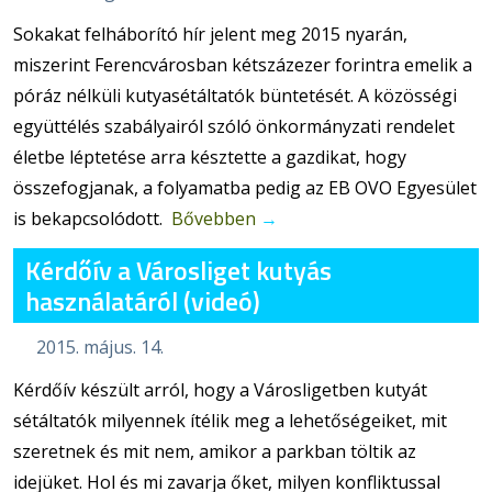
Sokakat felháborító hír jelent meg 2015 nyarán,
miszerint Ferencvárosban kétszázezer forintra emelik a
póráz nélküli kutyasétáltatók büntetését. A közösségi
együttélés szabályairól szóló önkormányzati rendelet
életbe léptetése arra késztette a gazdikat, hogy
összefogjanak, a folyamatba pedig az EB OVO Egyesület
is bekapcsolódott.
Bővebben
→
Kérdőív a Városliget kutyás
használatáról (videó)
2015. május. 14.
Kérdőív készült arról, hogy a Városligetben kutyát
sétáltatók milyennek ítélik meg a lehetőségeiket, mit
szeretnek és mit nem, amikor a parkban töltik az
idejüket. Hol és mi zavarja őket, milyen konfliktussal