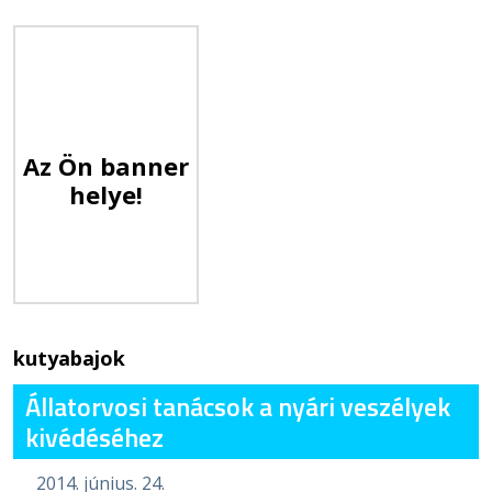
Az Ön banner
helye!
kutyabajok
Állatorvosi tanácsok a nyári veszélyek
kivédéséhez
2014. június. 24.