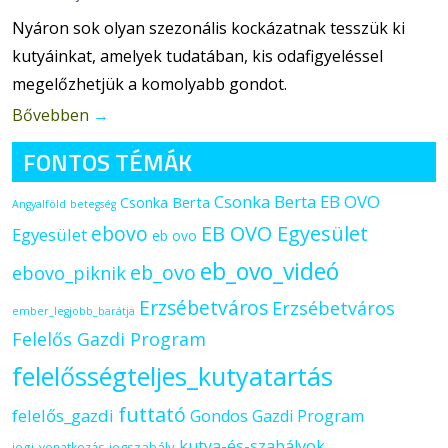
Nyáron sok olyan szezonális kockázatnak tesszük ki
kutyáinkat, amelyek tudatában, kis odafigyeléssel
megelőzhetjük a komolyabb gondot.
Bővebben
→
FONTOS TÉMÁK
Csonka Berta EB OVO
Csonka Berta
Angyalföld
betegség
ebovo
EB OVO Egyesület
Egyesület
eb ovo
eb_ovo_videó
eb_ovo
ebovo_piknik
Erzsébetváros
Erzsébetváros
ember_legjobb_barátja
Felelős Gazdi Program
felelősségteljes_kutyatartás
futtató
felelős_gazdi
Gondos Gazdi Program
kutya-és-szabályok
jogszabály
jogi_vonatkozás