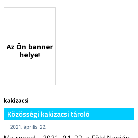
Az Ön banner
helye!
kakizacsi
Közösségi kakizacsi tároló
2021. április. 22.
Ma reggel – 2021. 04. 22. a Föld Napján