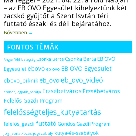
– az EB OVO Egyesület kihelyeztünk két
zacskó gyűjtőt a Szent Isvtán téri
futtató északi és déli bejáratához.
Bővebben
→
FONTOS TÉMÁK
Csonka Berta EB OVO
Csonka Berta
Angyalföld
betegség
ebovo
EB OVO Egyesület
Egyesület
eb ovo
eb_ovo_videó
eb_ovo
ebovo_piknik
Erzsébetváros
Erzsébetváros
ember_legjobb_barátja
Felelős Gazdi Program
felelősségteljes_kutyatartás
futtató
felelős_gazdi
Gondos Gazdi Program
kutya-és-szabályok
jogszabály
jogi_vonatkozás