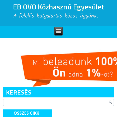
EB OVO Közhasznú Egyesület
A felelős kutyatartás közös ügyünk.
KERESÉS
ÖSSZES CIKK