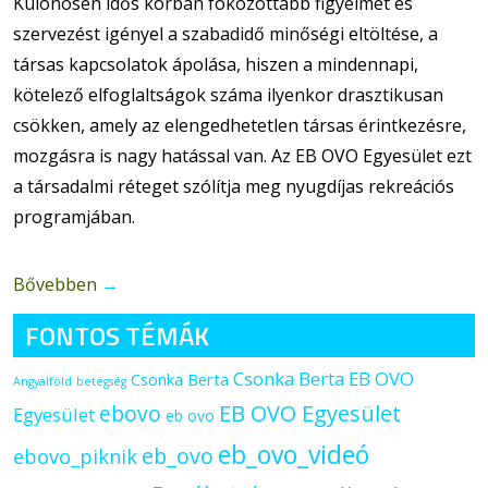
Különösen idős korban fokozottabb figyelmet és
szervezést igényel a szabadidő minőségi eltöltése, a
társas kapcsolatok ápolása, hiszen a mindennapi,
kötelező elfoglaltságok száma ilyenkor drasztikusan
csökken, amely az elengedhetetlen társas érintkezésre,
mozgásra is nagy hatással van. Az EB OVO Egyesület ezt
a társadalmi réteget szólítja meg nyugdíjas rekreációs
programjában.
Bővebben
→
FONTOS TÉMÁK
Csonka Berta EB OVO
Csonka Berta
Angyalföld
betegség
ebovo
EB OVO Egyesület
Egyesület
eb ovo
eb_ovo_videó
eb_ovo
ebovo_piknik