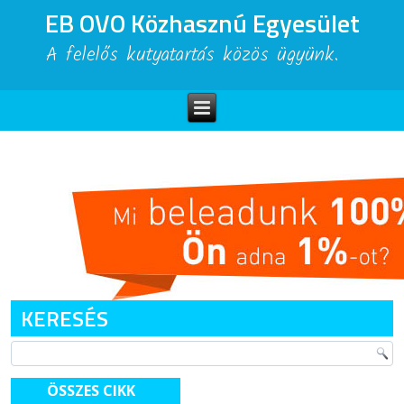
EB OVO Közhasznú Egyesület
A felelős kutyatartás közös ügyünk.
KERESÉS
ÖSSZES CIKK