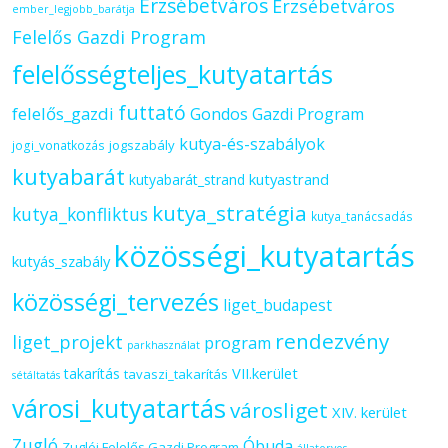
Erzsébetváros
Erzsébetváros
ember_legjobb_barátja
Felelős Gazdi Program
felelősségteljes_kutyatartás
futtató
felelős_gazdi
Gondos Gazdi Program
kutya-és-szabályok
jogszabály
jogi_vonatkozás
kutyabarát
kutyastrand
kutyabarát_strand
kutya_stratégia
kutya_konfliktus
kutya_tanácsadás
közösségi_kutyatartás
kutyás_szabály
közösségi_tervezés
liget_budapest
rendezvény
liget_projekt
program
parkhasználat
VII.kerület
takarítás
tavaszi_takarítás
sétáltatás
városi_kutyatartás
városliget
XIV. kerület
Zugló
Óbuda
Zuglói Felelős Gazdi Program