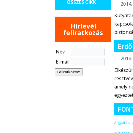
ÖSSZES CIKK
2014. 
Kutyatar
kapcsola
Hírlevél
feliratkozás
biztons
Erdő
Név
2014.
E-mail
Elkészül
résztvev
amely ne
egyeztet
FON
Angyalföld