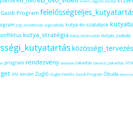
eb_ovo
Erzsé
piknik
ember_legjobb_barátja
felelősségteljes_kutyatartá
s Gazdi Program
kutyab
rogram
kutya-és-szabályok
jogszabály
jogi_vonatkozás
kutya_stratégia
onfliktus
kutyás_szabály
kutya_tanácsadás
sségi_kutyatartás
közösségi_tervezé
rendezvény
program
VII.
takarítás
tavaszi_takarítás
at
sétáltatás
iget
Zugló
Óbuda
XIV. kerület
Zuglói Felelős Gazdi Program
állatorvo