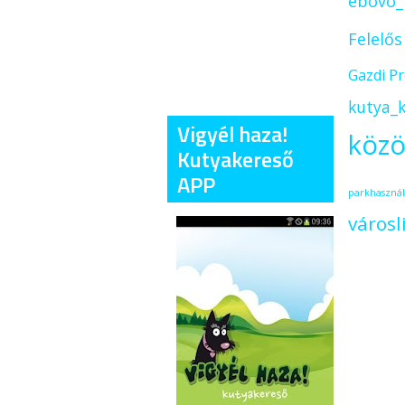
ebovo_
Felelő
Gazdi P
kutya_k
Vigyél haza!
közö
Kutyakereső
APP
parkhasznál
városl