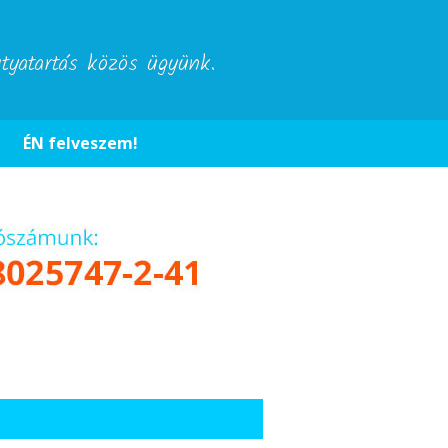
utyatartás közös ügyünk.
ÉN felveszem!