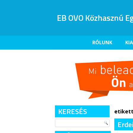
EB OVO Közhasznú Eg
RÓLUNK
KI
KERESÉS
etiket
Erdei