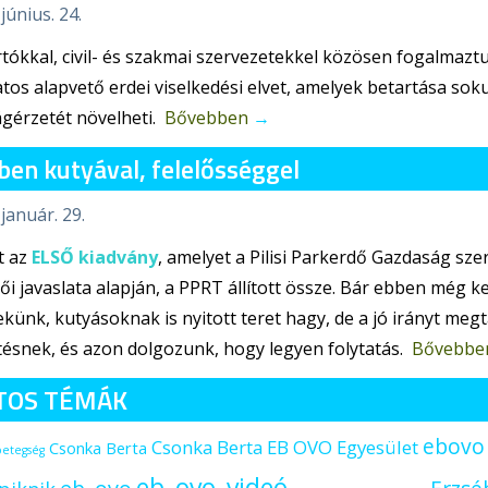
június. 24.
tókkal, civil- és szakmai szervezetekkel közösen fogalmaztu
tos alapvető erdei viselkedési elvet, amelyek betartása so
ágérzetét növelheti.
Bővebben
→
ben kutyával, felelősséggel
 január. 29.
t az
ELSŐ kiadvány
, amelyet a Pilisi Parkerdő Gazdaság sz
ői javaslata alapján, a PPRT állított össze. Bár ebben még k
künk, kutyásoknak is nyitott teret hagy, de a jó irányt megt
ésnek, és azon dolgozunk, hogy legyen folytatás.
Bővebbe
TOS TÉMÁK
ebovo
Csonka Berta EB OVO Egyesület
Csonka Berta
betegség
eb_ovo_videó