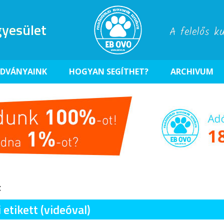
yesület
A felelős k
ADVÁNYAINK
HOGYAN SEGÍTHET?
ARCHIVUM
t
 etikett (videóval)