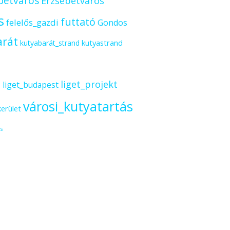
betváros
Erzsébetváros
s
futtató
felelős_gazdi
Gondos
arát
kutyastrand
kutyabarát_strand
s
liget_projekt
liget_budapest
városi_kutyatartás
kerület
s