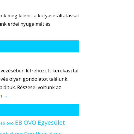
nk meg kilenc, a kutyasétáltatással
kunk erdei nyugalmát és
ervezésében létrehozott kerekasztal
evés olyan gondolatot találunk,
aláltuk. Részesei voltunk az
n
→
EB OVO Egyesület
eb ovo