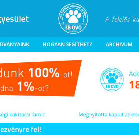
yesület
A felelős k
ADVÁNYAINK
HOGYAN SEGÍTHET?
ARCHIVUM
égi kakizacsi tároló
Megnyitotta kapuit az 
ezvényre fel!