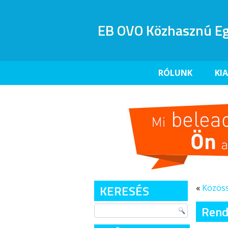
EB OVO Közhasznú Eg
RÓLUNK
KI
KERESÉS
«
Közöss
Rend