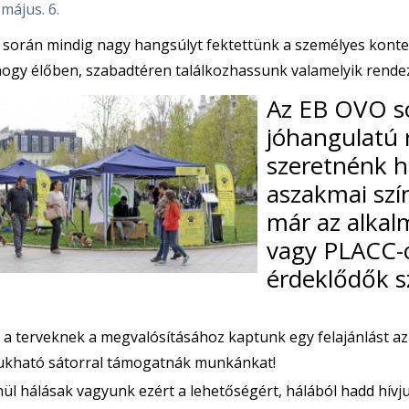
 május. 6.
során mindig nagy hangsúlyt fektettünk a személyes kontek
 hogy élőben, szabadtéren találkozhassunk valamelyik rend
Az EB OVO s
jóhangulatú 
szeretnénk 
aszakmai szí
már az alkal
vagy PLACC-o
érdeklődők 
 a terveknek a megvalósításához kaptunk egy felajánlást a
ukható sátorral támogatnák munkánkat!
ül hálásak vagyunk ezért a lehetőségért, hálából hadd hívju