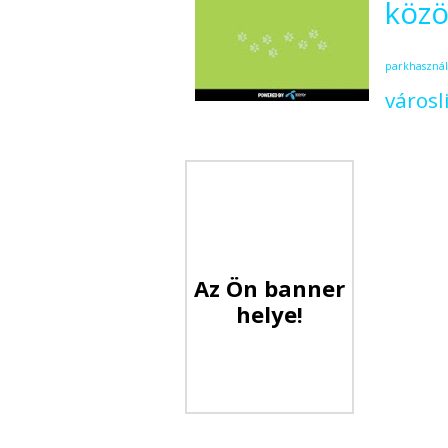
közö
parkhasznál
városl
Az Ön banner
helye!