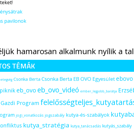
teket!
énysátrak
s pavilonok
jük hamarosan alkalmunk nyílik a ta
TOS TÉMÁK
ebovo
Csonka Berta EB OVO Egyesület
Csonka Berta
betegség
eb_ovo_videó
eb_ovo
Erzsé
piknik
ember_legjobb_barátja
felelősségteljes_kutyatartá
s Gazdi Program
kutyab
rogram
kutya-és-szabályok
jogszabály
jogi_vonatkozás
kutya_stratégia
onfliktus
kutyás_szabály
kutya_tanácsadás