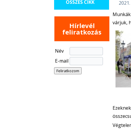
ÖSSZES CIKK
2021.
Munkák 
várjuk,
Hírlevél
feliratkozás
Név
E-mail
Ezeknek
összecs
Végtelen