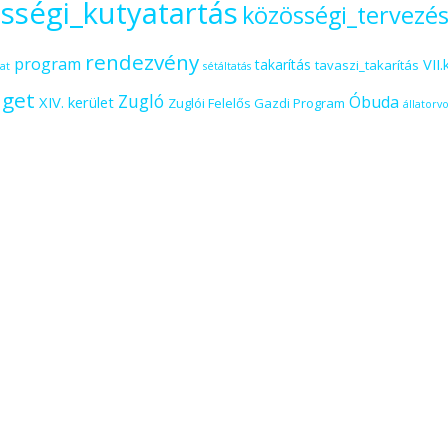
sségi_kutyatartás
közösségi_tervezé
rendezvény
program
VII.
takarítás
tavaszi_takarítás
at
sétáltatás
iget
Zugló
Óbuda
XIV. kerület
Zuglói Felelős Gazdi Program
állatorvo