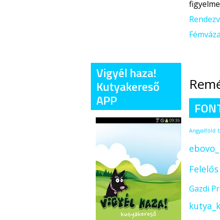
figyelme
Rendezv
Fémváza
Vigyél haza!
Remél
Kutyakereső
APP
FON
Angyalföld
ebovo_
Felelő
Gazdi P
kutya_k