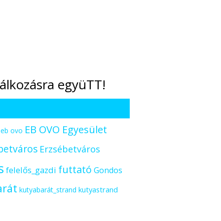
lálkozásra együTT!
EB OVO Egyesület
eb ovo
betváros
Erzsébetváros
s
futtató
felelős_gazdi
Gondos
arát
kutyastrand
kutyabarát_strand