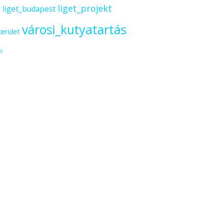
s
liget_projekt
liget_budapest
városi_kutyatartás
kerület
s