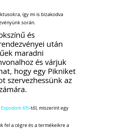
tusokra, így mi is bizakodva
ezvényünk során.
okszínű és
rendezvényei után
hűek maradni
nvonalhoz és várjuk
mat, hogy egy Pikniket
t szervezhessünk az
számára.
z
Expodom Kft
-től, miszerint egy
k fel a cégre és a termékeikre a