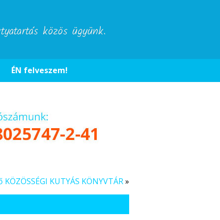
utyatartás közös ügyünk.
ÉN felveszem!
első KÖZÖSSÉGI KUTYÁS KÖNYVTÁR
»