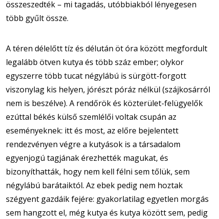
összeszedték – mi tagadás, utóbbiakból lényegesen
több gyűlt össze.
A téren délelőtt tíz és délután öt óra között megfordult
legalább ötven kutya és több száz ember; olykor
egyszerre több tucat négylábú is sürgött-forgott
viszonylag kis helyen, jórészt póráz nélkül (szájkosárról
nem is beszélve). A rendőrök és közterület-felügyelők
ezúttal békés külső szemlélői voltak csupán az
eseményeknek: itt és most, az előre bejelentett
rendezvényen végre a kutyások is a társadalom
egyenjogú tagjának érezhették magukat, és
bizonyíthatták, hogy nem kell félni sem tőlük, sem
négylábú barátaiktól. Az ebek pedig nem hoztak
szégyent gazdáik fejére: gyakorlatilag egyetlen morgás
sem hangzott el, még kutya és kutya között sem, pedig