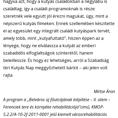
hagyva azt, hogy a kutyás családokban a négylábú is
családtag, így a családi programoknak is része:
szeretnék vele együtt jól érezni magukat, úgy, mint a
népszerű kutyás filmeken. Ennek szellemében készítette
el az egyesület egy integrált családi kutyáspark tervét,
amely több, mint „kutyafuttató”, hiszen éppen az a
lényege, hogy ne elválassza a kutyát az emberi
szabadidős elfoglaltságok színterétől, hanem
beleillessze. És hogy ez lehetséges, arról a Szabadság
téri Kutyás Nap meggyőzhetett bárkit – aki jelen volt
rajta.
Mirtse Áron
A program a „Belváros új főutcájának kiépítése – II. ütem –
Ferenciek tere és környéke rehabilitációja”című, KMOP-
5.2.2/A-10-2f-2011-0001 jelű kiemelt városrehabilitációs