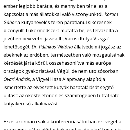
ember legjobb barátja, és mennyiben tér el ez a
kapcsolat a más állatokkal való viszonyunktól.
Korom
Gábor
a kutyanevelés terén páratlanul sikeresnek
bizonyult Tükörmódszert mutatta be, és felvázolta a
jövőben bevezetni javasolt „Városi Kutya Vizsga”
lehetőségét.
Dr. Pálinkás Viktória
állatvédelmi jogász az
ebeknek az erdőben, természetben való mozgatásának
kérdését járta körül, összehasonlítva más európai
országok gyakorlatával. Végül, de nem utolsósorban
Óvári András
, a Vigyél Haza Alapítvány alapítója
ismertette az elveszett kutyák hazatalálását segítő
újítást: az okostelefonon és számítógépen futtatható
kutyakereső alkalmazást.
Ezzel azonban csak a konferenciasátorban ért véget a
program: a sátor előtt elhelyezett asztaloknál ugyanis