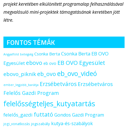
projekt keretében elkülönített programalap felhasználásával
megvalósuló mini-projektek támogatásának keretében jött
létre.
FONTOS TÉMÁK
Csonka Berta EB OVO
Csonka Berta
Angyalföld
betegség
ebovo
EB OVO Egyesület
Egyesület
eb ovo
eb_ovo_videó
eb_ovo
ebovo_piknik
Erzsébetváros
Erzsébetváros
ember_legjobb_barátja
Felelős Gazdi Program
felelősségteljes_kutyatartás
futtató
felelős_gazdi
Gondos Gazdi Program
kutya-és-szabályok
jogszabály
jogi_vonatkozás