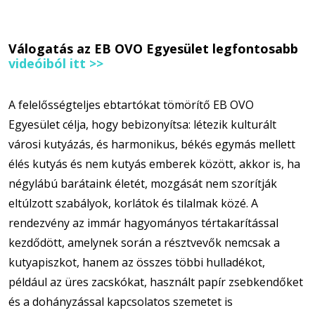
Válogatás az EB OVO Egyesület legfontosabb
videóiból itt >>
A felelősségteljes ebtartókat tömörítő EB OVO
Egyesület célja, hogy bebizonyítsa: létezik kulturált
városi kutyázás, és harmonikus, békés egymás mellett
élés kutyás és nem kutyás emberek között, akkor is, ha
négylábú barátaink életét, mozgását nem szorítják
eltúlzott szabályok, korlátok és tilalmak közé. A
rendezvény az immár hagyományos tértakarítással
kezdődött, amelynek során a résztvevők nemcsak a
kutyapiszkot, hanem az összes többi hulladékot,
például az üres zacskókat, használt papír zsebkendőket
és a dohányzással kapcsolatos szemetet is