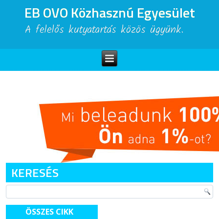
EB OVO Közhasznú Egyesület
A felelős kutyatartás közös ügyünk.
KERESÉS
ÖSSZES CIKK