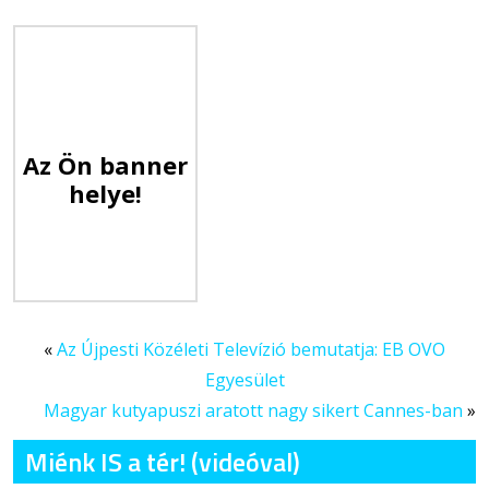
Az Ön banner
helye!
«
Az Újpesti Közéleti Televízió bemutatja: EB OVO
Egyesület
Magyar kutyapuszi aratott nagy sikert Cannes-ban
»
Miénk IS a tér! (videóval)