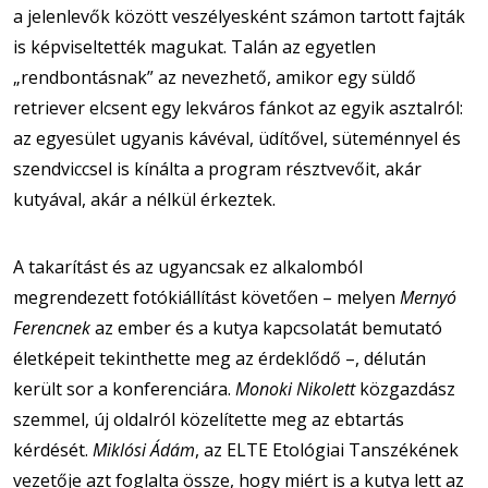
a jelenlevők között veszélyesként számon tartott fajták
is képviseltették magukat. Talán az egyetlen
„rendbontásnak” az nevezhető, amikor egy süldő
retriever elcsent egy lekváros fánkot az egyik asztalról:
az egyesület ugyanis kávéval, üdítővel, süteménnyel és
szendviccsel is kínálta a program résztvevőit, akár
kutyával, akár a nélkül érkeztek.
A takarítást és az ugyancsak ez alkalomból
megrendezett fotókiállítást követően – melyen
Mernyó
Ferencnek
az ember és a kutya kapcsolatát bemutató
életképeit tekinthette meg az érdeklődő –, délután
került sor a konferenciára.
Monoki Nikolett
közgazdász
szemmel, új oldalról közelítette meg az ebtartás
kérdését.
Miklósi Ádám
, az ELTE Etológiai Tanszékének
vezetője azt foglalta össze, hogy miért is a kutya lett az