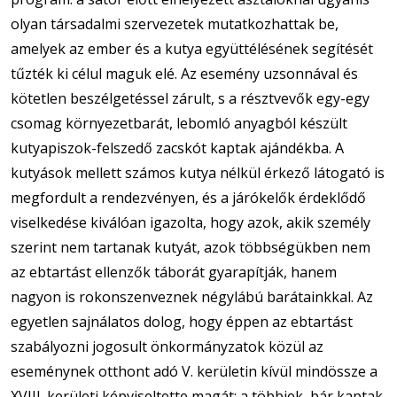
olyan társadalmi szervezetek mutatkozhattak be,
amelyek az ember és a kutya együttélésének segítését
tűzték ki célul maguk elé. Az esemény uzsonnával és
kötetlen beszélgetéssel zárult, s a résztvevők egy-egy
csomag környezetbarát, lebomló anyagból készült
kutyapiszok-felszedő zacskót kaptak ajándékba. A
kutyások mellett számos kutya nélkül érkező látogató is
megfordult a rendezvényen, és a járókelők érdeklődő
viselkedése kiválóan igazolta, hogy azok, akik személy
szerint nem tartanak kutyát, azok többségükben nem
az ebtartást ellenzők táborát gyarapítják, hanem
nagyon is rokonszenveznek négylábú barátainkkal. Az
egyetlen sajnálatos dolog, hogy éppen az ebtartást
szabályozni jogosult önkormányzatok közül az
eseménynek otthont adó V. kerületin kívül mindössze a
XVIII. kerületi képviseltette magát; a többiek, bár kaptak