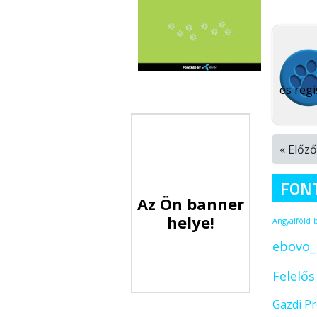
és regi
« Előző
FON
Az Ön banner
helye!
Angyalföld
ebovo_
Felelő
Gazdi P