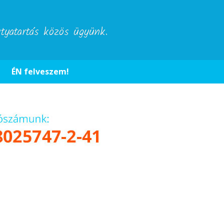
utyatartás közös ügyünk.
ÉN felveszem!