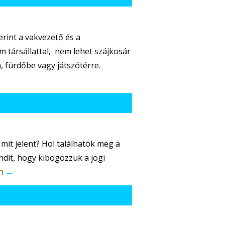
zerint a vakvezető és a
m társállattal, nem lehet szájkosár
, fürdőbe vagy játszótérre.
mit jelent? Hol találhatók meg a
ndít, hogy kibogozzuk a jogi
n
→