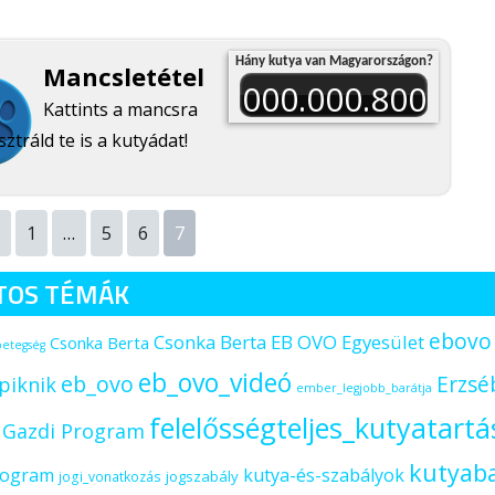
Hány kutya van Magyarországon?
Mancsletétel
000.000.800
Kattints a mancsra
sztráld te is a kutyádat!
1
…
5
6
7
TOS TÉMÁK
ebovo
Csonka Berta EB OVO Egyesület
Csonka Berta
betegség
eb_ovo_videó
eb_ovo
Erzsé
piknik
ember_legjobb_barátja
felelősségteljes_kutyatartá
s Gazdi Program
kutyab
rogram
kutya-és-szabályok
jogszabály
jogi_vonatkozás