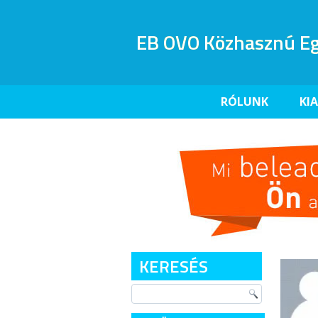
EB OVO Közhasznú Eg
RÓLUNK
KI
KERESÉS