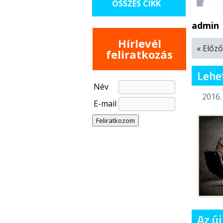
ÖSSZES CIKK
admin
Hírlevél
« Előző
feliratkozás
Lehe
Név
2016.
E-mail
Az új