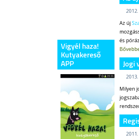
2012. 
Az új
Sza
mozgássé
és póráz
Vigyél haza!
Bővebb
Kutyakereső
APP
Jogi
2013.
Milyen j
jogszabá
rendszer
Regis
2011.