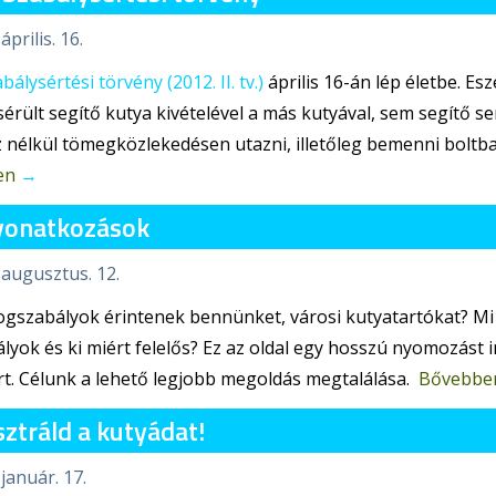
április. 16.
bálysértési törvény (2012. II. tv.)
április 16-án lép életbe. Es
rült segítő kutya kivételével a más kutyával, sem segítő se
 nélkül tömegközlekedésen utazni, illetőleg bemenni boltba
en
→
 vonatkozások
 augusztus. 12.
ogszabályok érintenek bennünket, városi kutyatartókat? Mi 
lyok és ki miért felelős? Ez az oldal egy hosszú nyomozást i
t. Célunk a lehető legjobb megoldás megtalálása.
Bővebbe
ztráld a kutyádat!
 január. 17.