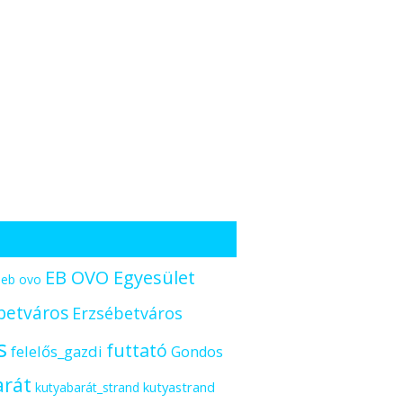
EB OVO Egyesület
eb ovo
betváros
Erzsébetváros
s
futtató
felelős_gazdi
Gondos
arát
kutyastrand
kutyabarát_strand