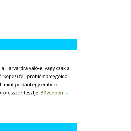
 a Harvardra való-e, vagy csak a
 térképezi fel, problémamegoldó-
it, mint például egy emberi
professzor tesztje.
Bővebben
→