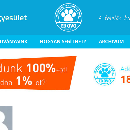
yesület
A felelős k
ADVÁNYAINK
HOGYAN SEGÍTHET?
ARCHIVUM