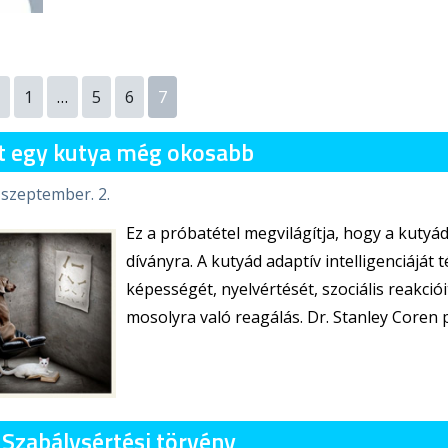
1
…
5
6
7
t egy kutya még okosabb
 szeptember. 2.
Ez a próbatétel megvilágítja, hogy a kutyád
díványra. A kutyád adaptív intelligenciáját
képességét, nyelvértését, szociális reakció
mosolyra való reagálás. Dr. Stanley Coren 
 Szabálysértési törvény